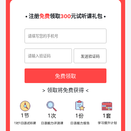
• 注册
免费
领取
300
元试听课礼包 •
发送验证码
免费领取
>
领取将免费获得
<