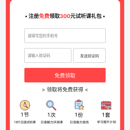
• 注册
免费
领取
300
元试听课礼包 •
发送验证码
免费领取
>
领取将免费获得
<