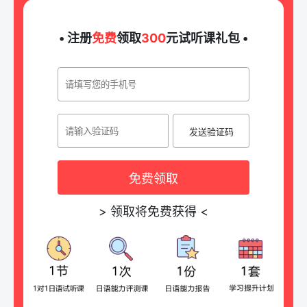
• 注册
免费
领取
300
元试听课礼包 •
发送验证码
免费领取
>
领取将免费获得
<