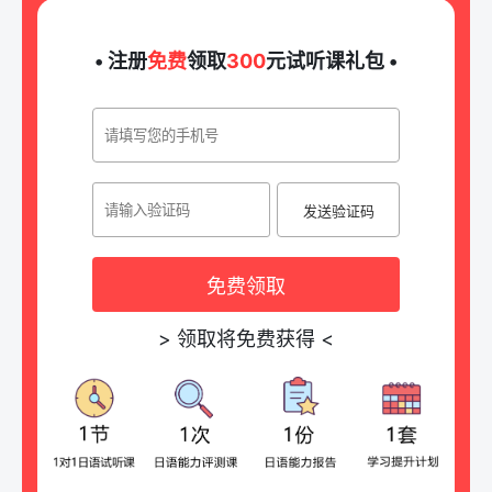
• 注册
免费
领取
300
元试听课礼包 •
发送验证码
免费领取
>
领取将免费获得
<