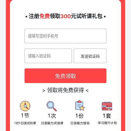
• 注册
免费
领取
300
元试听课礼包 •
发送验证码
免费领取
>
领取将免费获得
<