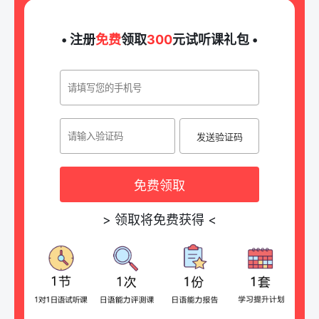
• 注册
免费
领取
300
元试听课礼包 •
发送验证码
免费领取
>
领取将免费获得
<