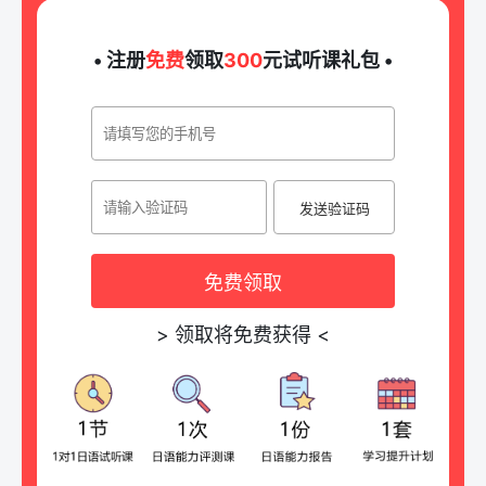
• 注册
免费
领取
300
元试听课礼包 •
发送验证码
免费领取
>
领取将免费获得
<