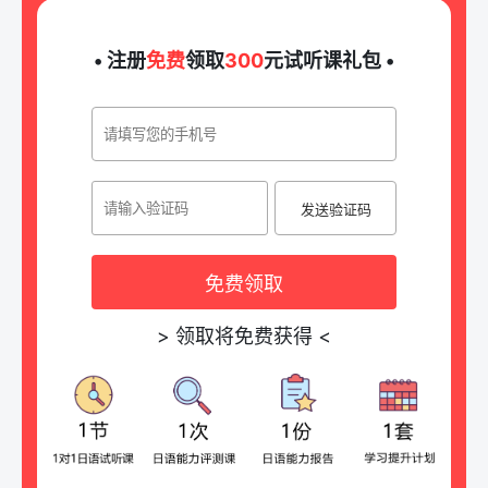
• 注册
免费
领取
300
元试听课礼包 •
发送验证码
免费领取
>
领取将免费获得
<