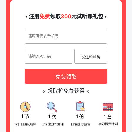
• 注册
免费
领取
300
元试听课礼包 •
发送验证码
免费领取
>
领取将免费获得
<