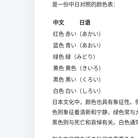
是一份中日对照的颜色表：
中文
日语
红色
赤い（あかい）
蓝色
青い（あおい）
绿色
緑（みどり）
黄色
黄色（きいろ）
黑色
黒い（くろい）
白色
白い（しろい）
日本文化中，颜色也具有象征性。
色则象征着清新和宁静，绿色常与
黑色则与死亡和哀悼有关。白色通