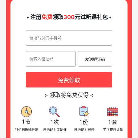
• 注册
免费
领取
300
元试听课礼包 •
发送验证码
免费领取
>
领取将免费获得
<