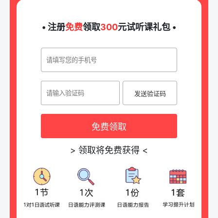
• 注册
免费
领取
300
元试听课礼包 •
发送验证码
免费领取
>
领取将免费获得
<