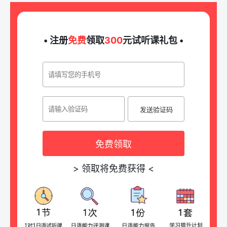
• 注册
免费
领取
300
元试听课礼包 •
发送验证码
免费领取
>
领取将免费获得
<