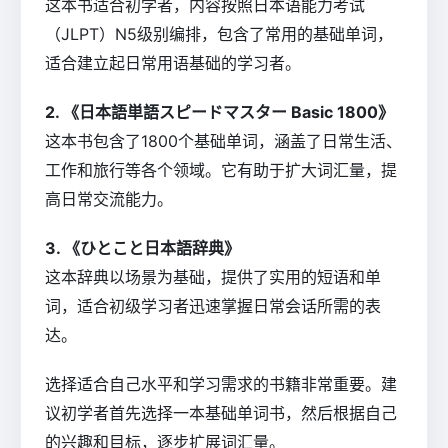
这本书适合初学者，内容按照日本语能力考试
（JLPT）N5级别编排，包含了常用的基础单词，
适合建立起日常用语基础的学习者。
2. 《日本語単語スピードマスター Basic 1800》
这本书包含了1800个基础单词，涵盖了日常生活、
工作和旅行等各个领域。它有助于扩大词汇量，提
高日常交流能力。
3. 《ひとこと日本語辞典》
这本辞典以场景为基础，提供了实用的短语和单
词，适合初级学习者迅速掌握日常会话所需的表
达。
选择适合自己水平和学习需求的书籍非常重要。建
议初学者首先选择一本基础单词书，然后根据自己
的兴趣和目标，逐步扩展词汇量。