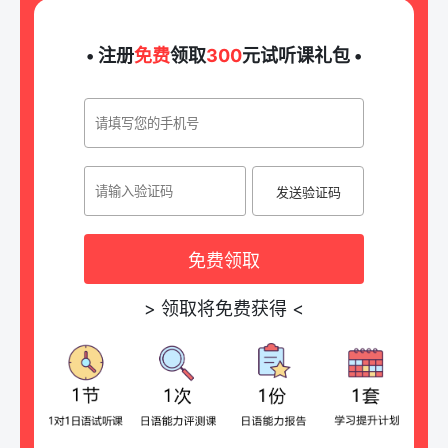
• 注册
免费
领取
300
元试听课礼包 •
发送验证码
免费领取
>
领取将免费获得
<