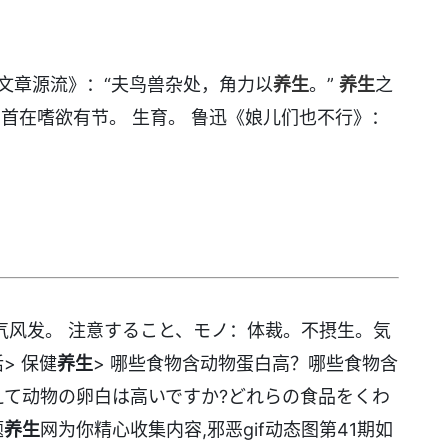
文章源流》：“夫鸟兽杂处，角力以
养生
。”
养生
之
首在嗜欲有节。 生育。 鲁迅《娘儿们也不行》：
气风发。 注意すること、モノ：体裁。不摂生。気
> 保健
养生
> 哪些食物含动物蛋白高？哪些食物含
えて动物の卵白は高いですか?どれらの食品をくわ
题
养生
网为你精心收集内容,邪恶gif动态图第41期如