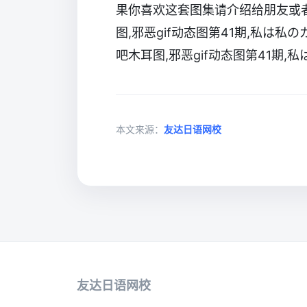
果你喜欢这套图集请介绍给朋友或
图,邪恶gif动态图第41期,私は私
吧木耳图,邪恶gif动态图第41期,私
本文来源：
友达日语网校
友达日语网校