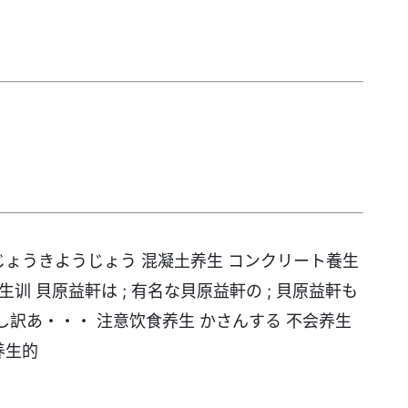
 じょうきようじょう 混凝土养生 コンクリート養生
生训 貝原益軒は ; 有名な貝原益軒の ; 貝原益軒も
申し訳あ・・・ 注意饮食养生 かさんする 不会养生
养生的