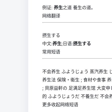
例证:
养生
之道 養生の道。
网络翻译
摂生する
中文:
养生
;日语:
摂生する
常用短语
不会养生 ふようじょう 蒸汽养生
养生法 保険・衛生 ; 食材や食事 养
; 貝原益軒の 足满足养生馆 大変
的 ふようじょうだ 不養生だ 不会
更多收起网络短语