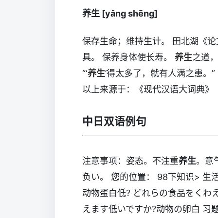
养生 [yǎng shēng]
保存生命；维持生计。 田北湖《论
具。 保养身体使长寿。
养生
之道，
“‘
养生
’得太多了，就有人满之患。”
以上来源于：《现代汉语大词典》
中日双语例句
注意事项：姿态。不注重
养生
。意
负い。 您的位置： 98下知识> 生活
动物蛋白低? どれらの食品をくわ
えます低いですか?动物の卵白 习