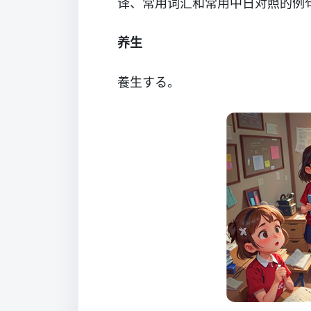
译、常用词汇和常用中日对照的例
养生
養生する。