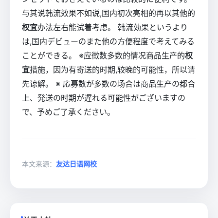
与其说韩流效果不如说,国内初次亮相的再以其他的
权宜
办法左右能试着考虑。 韩流効果というより
は,国内デビューのまた他の方便程度で考えてみる
ことができる。 ※应徵数多数的情况商品生产的
权
宜
措施，因为有寄送的时期,较晚的可能性，所以请
先谅解。 ※ 応募数が多数の场合は商品生产の都合
上、発送の时期が遅れる可能性がございますの
で、予めご了承ください。
本文来源：
友达日语网校