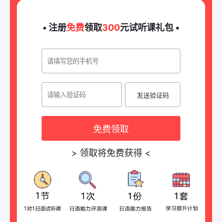
• 注册
免费
领取
300
元试听课礼包 •
发送验证码
免费领取
>
领取将免费获得
<