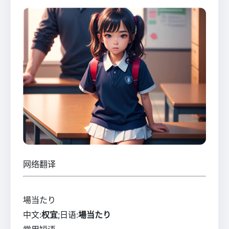
网络翻译
場当たり
中文:
权宜
;日语:
場当たり