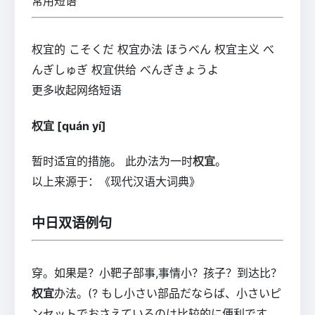
常用短语
权宜的 こそくだ 权宜办法 ほうべん 权宜主义 べ
んぎしゅぎ 权宜供给 べんぎきょうよ
更多收起网络短语
权宜 [quán yí]
暂时适宜的措施。 此办法为一时
权宜
。
以上来源于：《现代汉语大词典》
中日双语例句
穿。如果是？小靶子部事,事情小？孩子？到达比？
权宜
办法。(? もし小さい部品だならば、小さいピ
ンセットでおさえているのは比较的に便利です。