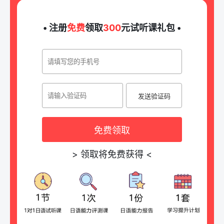
• 注册
免费
领取
300
元试听课礼包 •
发送验证码
免费领取
>
领取将免费获得
<