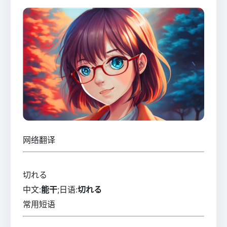
网络翻译
切れる
中文:
能干
;日语:
切れる
常用短语