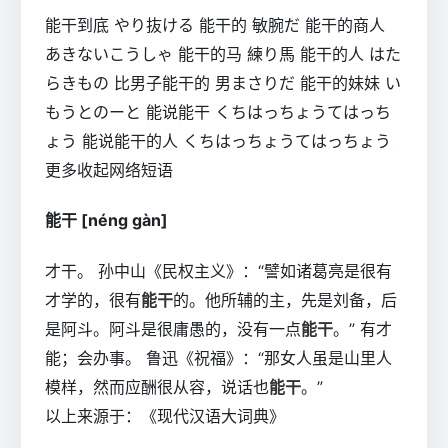
能干到底 やり抜ける 能干的 敏腕だ 能干的商人
あきないこうしゃ 能干的马 練り馬 能干的人 はた
らきもの 比男子能干的 男まさりだ 能干的妹妹 い
もうとのーと 能说能干 くちはっちょうてはっち
ょう 能说能干的人 くちはっちょうてはっちょう
更多收起网络短语
能干 [néng gàn]
才干。 孙中山《民权主义》：“譬如诸葛亮是很有
才学的，很有
能干
的。他所辅的主，先是刘备，后
是阿斗。阿斗是很庸愚的，没有一点
能干
。” 有才
能；会办事。 鲁迅《祝福》：“那女人虽是山里人
模样，然而应酬很从容，说话也
能干
。”
以上来源于：《现代汉语大词典》