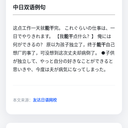
中日双语例句
这点工作一天就
能干
完。 これぐらいの仕事は、一
日でやりきれます。 【我
能干
点什么？】 俺には
何ができるの？ 原以为孩子独立了，终于
能干
自己
想厂的事了，可没想到这次丈夫却病倒了。 ●子供
が独立して、やっと自分の好きなことができると
思いきや、今度は夫が病気になってしまった。
本文来源：
友达日语网校