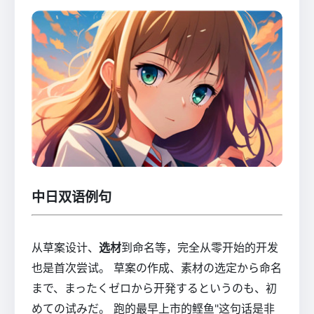
中日双语例句
从草案设计、
选材
到命名等，完全从零开始的开发
也是首次尝试。 草案の作成、素材の选定から命名
まで、まったくゼロから开発するというのも、初
めての试みだ。 跑的最早上市的鲣鱼"这句话是非