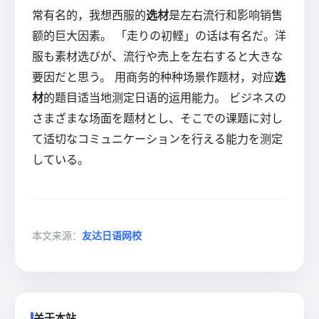
常有名的，我想西服的
选材
是左右流行和影响销售
额的巨大因素。 「走りの初鲣」の话は有名だ。洋
服も素材选びが、流行や売上を左右すると大きな
要因だと思う。 用商务的种种场景作题材，对应
选
材
的题目适当地测定日语的运用能力。 ビジネスの
さまざまな场面を题材とし、そこでの课题に対し
て适切なコミュニケーションを行える能力を测定
している。
本文来源：
友达日语网校
关于本站