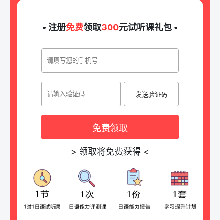
• 注册
免费
领取
300
元试听课礼包 •
发送验证码
免费领取
>
领取将免费获得
<