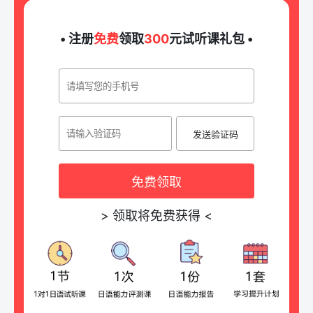
• 注册
免费
领取
300
元试听课礼包 •
发送验证码
免费领取
>
领取将免费获得
<