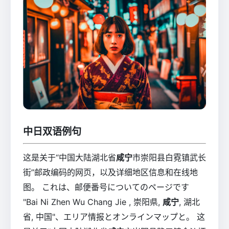
中日双语例句
这是关于“中国大陆湖北省
咸宁
市崇阳县白霓镇武长
街”邮政编码的网页，以及详细地区信息和在线地
图。 これは、邮便番号についてのページです
"Bai Ni Zhen Wu Chang Jie , 崇阳県,
咸宁
, 湖北
省, 中国"、エリア情报とオンラインマップと。 这