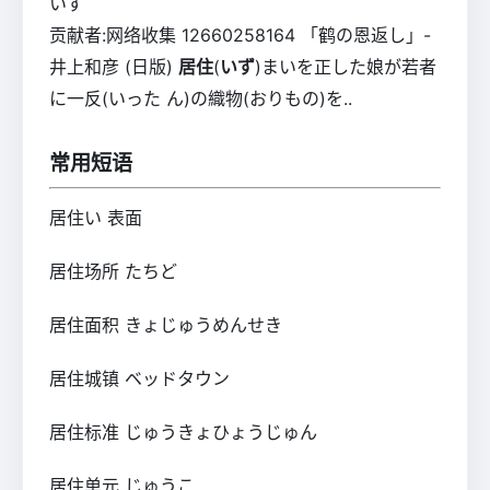
いず
贡献者:网络收集 12660258164 「鹤の恩返し」-
井上和彦 (日版)
居住
(
いず
)まいを正した娘が若者
に一反(いった ん)の織物(おりもの)を..
常用短语
居住い
表面
居住场所
たちど
居住面积
きょじゅうめんせき
居住城镇
ベッドタウン
居住标准
じゅうきょひょうじゅん
居住单元
じゅうこ