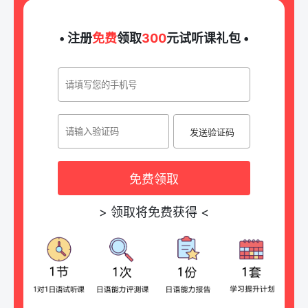
• 注册
免费
领取
300
元试听课礼包 •
发送验证码
免费领取
>
领取将免费获得
<