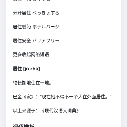
分开居住
べっきょする
居住驳船
ホテルバージ
居住安全
バリアフリー
更多
收起
网络短语
居住
[jū zhù]
较长期地住在一地。
巴金《家》：“现在她不得不一个人在外面
居住
。”
以上来源于：《现代汉语大词典》