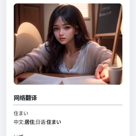
网络翻译
住まい
中文:
居住
;日语:
住まい