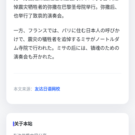
悼震灾牺牲者的弥撒在巴黎圣母院举行。弥撒后、
也举行了致哀的演奏会。
一方、フランスでは、パリに住む日本人の呼びか
けで、震灾の犠牲者を追悼するミサがノートルダ
ム寺院で行われた。ミサの后には、镇魂のための
演奏会も开かれた。
本文来源：
友达日语网校
关于本站