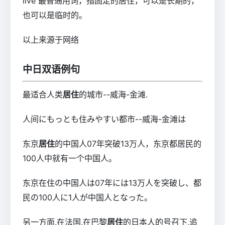
live
最普通用词，指固定的居住，可以是长期的，
也可以是临时的。
以上来源于网络
中日双语例句
最适合人类
居住
的城市--威海-金滩.
人间にもっとも住みやすい都市--威海-金滩は
东京
居住
的中国人07年突破13万人，东京都居民的
100人中就有一个中国人。
东京在住の中国人は07年には13万人を突破し、都
民の100人に1人が中国人となった。
另一方面,在法国,在巴黎
居住
的日本人的号召下,追