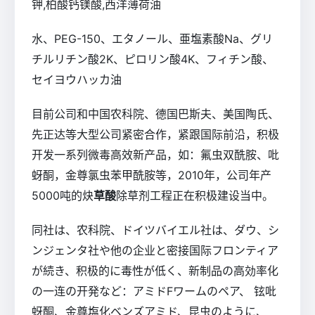
钾,柏酸钙镁酸,西洋薄荷油
水、PEG-150、エタノール、亜塩素酸Na、グリ
チルリチン酸2K、ピロリン酸4K、フィチン酸、
セイヨウハッカ油
目前公司和中国农科院、德国巴斯夫、美国陶氏、
先正达等大型公司紧密合作，紧跟国际前沿，积极
开发一系列微毒高效新产品，如：氟虫双酰胺、吡
蚜酮，金尊氯虫苯甲酰胺等，2010年，公司年产
5000吨的炔
草酸
除草剂工程正在积极建设当中。
同社は、农科院、ドイツバイエル社は、ダウ、シ
ンジェンタ社や他の企业と密接国际フロンティア
が続き、积极的に毒性が低く、新制品の高効率化
の一连の开発など：アミドFワームのペア、 铉吡
蚜酮、金尊塩化ベンズアミド、昆虫のように、