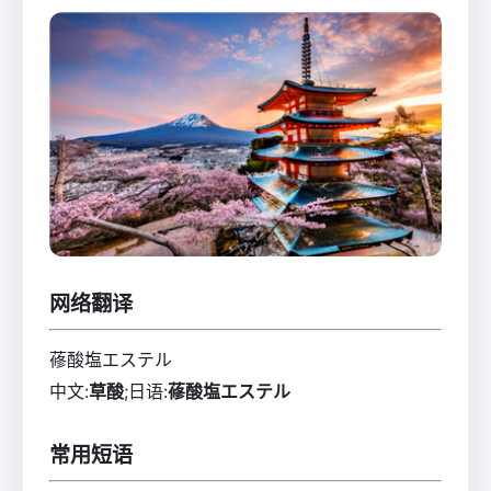
网络翻译
蓚酸塩エステル
中文:
草酸
;日语:
蓚酸塩エステル
常用短语