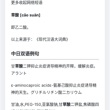
更多
收起
网络短语
草酸
[cǎo suān]
即乙二酸。
以上来源于：《现代汉语大词典》
中日双语例句
甘
草酸
二钾抑止炎症诱导精神的开释，缓解炎症。
アラント
ε-aminocaproic acidε-氨基己酸抑止炎症诱导精
神的天生。グリチルリチン酸二カリウム
甘油,水,PEG-150,亚氯酸钠,甘
草酸
二钾盐,焦磷酸四