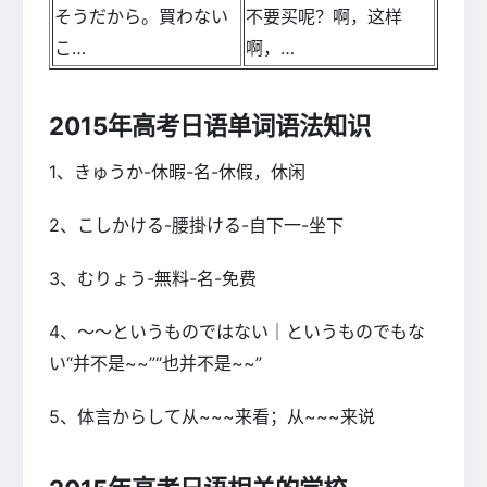
そうだから。買わない
不要买呢？啊，这样
こ…
啊，…
2015年高考日语单词语法知识
1、きゅうか-休暇-名-休假，休闲
2、こしかける-腰掛ける-自下一-坐下
3、むりょう-無料-名-免费
4、～～というものではない｜というものでもな
い“并不是~~”“也并不是~~”
5、体言からして从~~~来看；从~~~来说