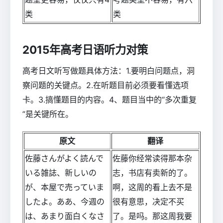
类
类
2015年高考日语听力对策
高考日文听写做题具体方法：1.要明白问题点，洞
察问题的关键点。2.在听题目前必须要看懂选项
卡。3.搞懂题目的内容。4、题目当中的“多次重复
”是关键所在。
原文
翻译
佐藤さんがよく読んで
佐藤你经常读得那本杂
いる雑誌、新しいの
志，书店有卖新的了。
が、本屋で売っていま
啊，这周的看上去不是
したよ。ああ、今週の
很有意思，决定不买
は、あまり面白くなさ
了。是吗。那这周我要