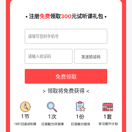
• 注册
免费
领取
300
元试听课礼包 •
发送验证码
免费领取
>
领取将免费获得
<