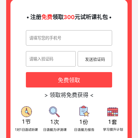
• 注册
免费
领取
300
元试听课礼包 •
发送验证码
免费领取
>
领取将免费获得
<