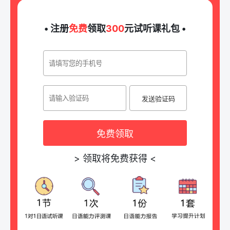
• 注册
免费
领取
300
元试听课礼包 •
发送验证码
免费领取
>
领取将免费获得
<