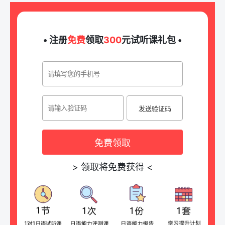
• 注册
免费
领取
300
元试听课礼包 •
发送验证码
免费领取
>
领取将免费获得
<