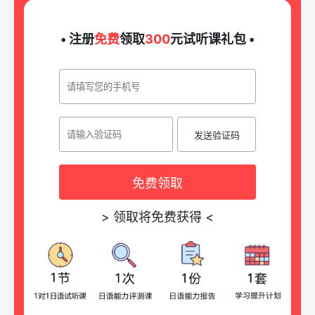
• 注册
免费
领取
300
元试听课礼包 •
发送验证码
免费领取
>
领取将免费获得
<