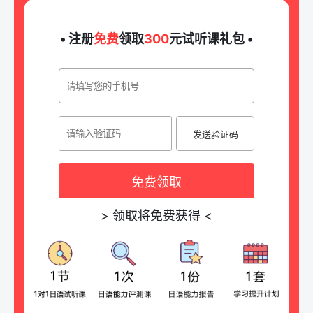
• 注册
免费
领取
300
元试听课礼包 •
发送验证码
免费领取
>
领取将免费获得
<