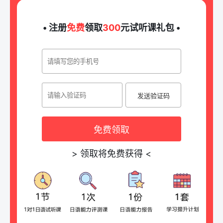
• 注册
免费
领取
300
元试听课礼包 •
发送验证码
免费领取
>
领取将免费获得
<