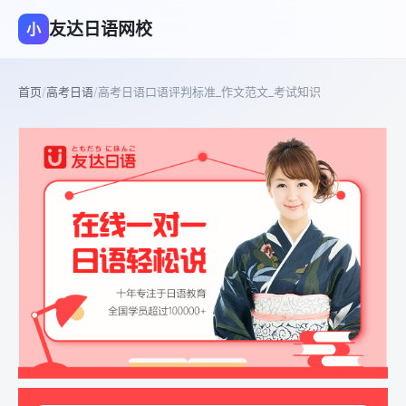
友达日语网校
小
首页
/
高考日语
/
高考日语口语评判标准_作文范文_考试知识