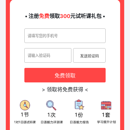
• 注册
免费
领取
300
元试听课礼包 •
发送验证码
免费领取
>
领取将免费获得
<