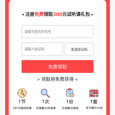
• 注册
免费
领取
300
元试听课礼包 •
发送验证码
免费领取
>
领取将免费获得
<