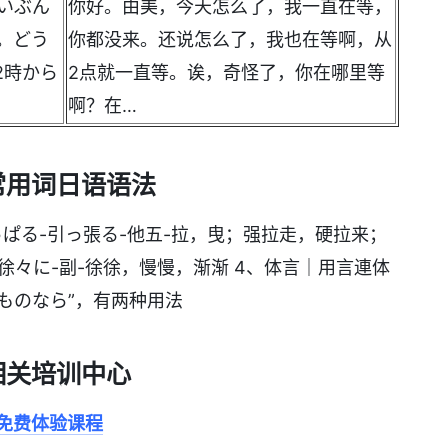
いぶん
你好。由美，今天怎么了，我一直在等，
。どう
你都没来。还说怎么了，我也在等啊，从
2時から
2点就一直等。诶，奇怪了，你在哪里等
啊？在…
常用词日语语法
ひっぱる-引っ張る-他五-拉，曳；强拉走，硬拉来；
徐々に-副-徐徐，慢慢，渐渐 4、体言｜用言連体
“ものなら”，有两种用法
相关培训中心
免费体验课程