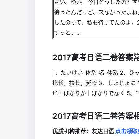
はい。ゆみ、今日どうしたの？ず
待ったんだけど、来なかったよね
したのって、私も待ってたのよ。
ずっと。…
2017高考日语二卷答案
1、たいけい-体系-名-体系 2、
拖长，拉长，延长 3、じょじょに-
形＋ばかりか｜ばかりでなく 5、
2017高考日语二卷答案
优质机构推荐：友达日语
点击领取