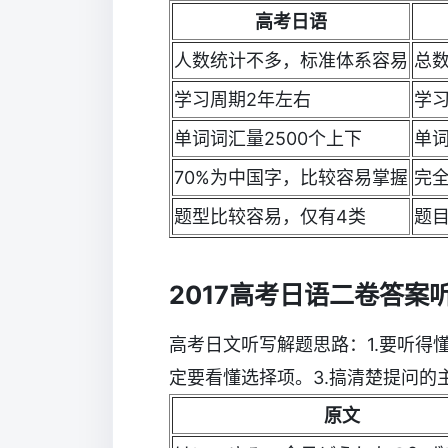
高考日语
人数统计不多，标准体系容易
总
学习周期2年左右
学
单词词汇量2500个上下
单
70%为中国字，比较容易掌握
完
题型比较容易，仅有4类
题
2017高考日语二卷答案
高考日文听写解题思路：1.要听得
定要看懂选择项。3.搞清楚提问的
原文