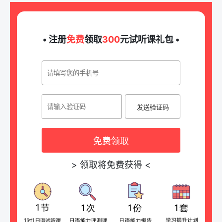
• 注册
免费
领取
300
元试听课礼包 •
发送验证码
免费领取
>
领取将免费获得
<