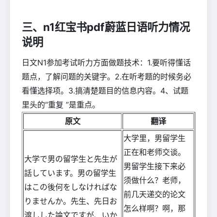
三、n1红宝书pdf蔚蓝日语听力情况
说明
日文N1参加考试听力方面做题技术：1.要听得懂话
题点，了解问题的关键字。2.在听考题的时候务必
看懂选择项。3.搞清楚题目的信息内容。4、试题
里头的“重复 ”是重点。
原文
翻译
大学里，男留学生
正在和老师交谈。
大学で男の留学生と先生が
男留学生接下来必
話しています。男の留学生
须做什么？老师，
はこの後何をしなければな
前几天递交的论文
りませんか。先生、先日お
怎么样啊？啊，那
渡しした論文ですが、いか