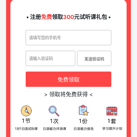
• 注册
免费
领取
300
元试听课礼包 •
发送验证码
免费领取
>
领取将免费获得
<