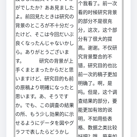
个我看了。前一次
がでしたか？ああ見ました
看的时候研究背景
よ。前回見たときは研究の
的部分不是很充
背景のところが不十分だっ
分，这次，这个部
たけど、そこは今回だいぶ
分有了很大的提
良くなったんじゃないかし
高。谢谢。不仅研
ら。ありがとうございま
究背景整合的不
す。 研究の背景が上
错，研究目的也比
手くまとまったからだと思
前一次的稿子更加
いますけど、研究目的も前
明确了。啊，是
の原稿より明確になったと
吗。但是，这个调
思います。あ、そうです
查结果的部分，要
か。でも、この調査の結果
能更加有效的说
の所、もう少し効果的に示
明，不如用些表
せるようにデータを図やグ
格、数据之类比较
ラフで表したらどうかし
好吧？哦，原来如