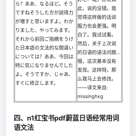
ら？ああ、なるほど。そう
此，说的没错。我
ですねそうした方が説得力
觉得这样做的话说
が増すと思いますよ。わか
服力也会更强。明
りました、やってみます。
白了。我试试看。
それから前回ご指摘をうけ
然后，关于上次说
た日本語の文法的な間違い
的日语的语法问题…
については？ああ、今回は
哦，这次基本没有
特に気になりませんでした
发现。这样呀。那
よ。そうですか、じゃあ、
么我马上去修改。
すぐに修正します。
——译文来自:
missinghxg
四、n1红宝书pdf蔚蓝日语经常用词
语文法