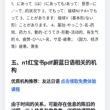
1、にあって（は）/にあっても/あって：意思∼に
／∼で...的状况下 2、でもって：接续N/ナA+でも
って 3、ことがあります：接续V（基本形/ない
形）ことがあります。 4、薬効-やっこう-名-药
效、药力 5、動的-どうてき-形動-活动的、有生气
的 6、疲弊-ひへい-名，サ変-疲惫；（国力、经济
等）疲惫、萧条
五、n1红宝书pdf蔚蓝日语相关的机
构
优质机构推荐：友达日语
点击领取免费体验
课程
由于时间的关系，可能存在信息的陈旧的