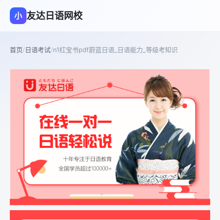
友达日语网校
小
首页
/
日语考试
/
n1红宝书pdf蔚蓝日语_日语能力_等级考知识