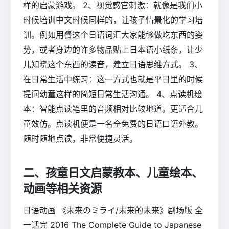
样的启蒙游戏。 2、视觉感官刺激：就像是我们小
时候培训中文时候同样的，让孩子情景化的学习培
训。例如用餐这个日语词汇大家能够做吃东西的姿
势，或者身边的许多物品贴上日本语小纸条，让少
儿知晓这个东西的读音，建立日语思维方式。 3、
在日常生活中练习：这一方式也就是平日里的时候
提问幼童这样的简短日常生活沟通。 4、点读机绘
本：智能点读笔里的音频相对比较地道。更适合儿
童效仿。点读机便是一名全免费的日语口语外教。
随时随地点读，非常便捷灵活。
二、孩童日文启蒙教本、儿童绘本、
动画等相关资源
日语动画 《未来のミライ/未来的未来》剧场版 全
一话完 2016 The Complete Guide to Japanese