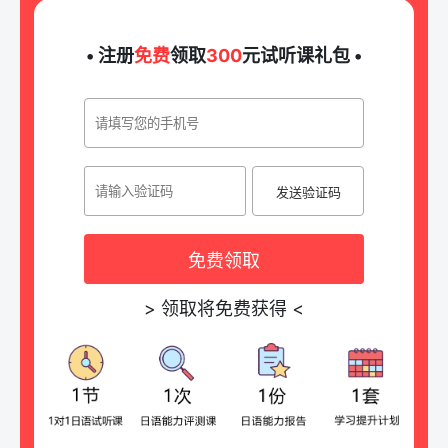
• 注册
免费
领取
300
元试听课礼包 •
发送验证码
免费领取
>
领取将免费获得
<