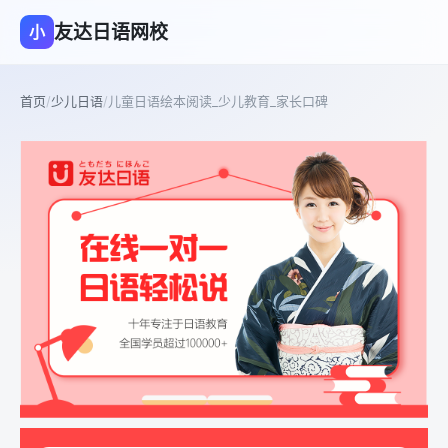
友达日语网校
小
首页
/
少儿日语
/
儿童日语绘本阅读_少儿教育_家长口碑