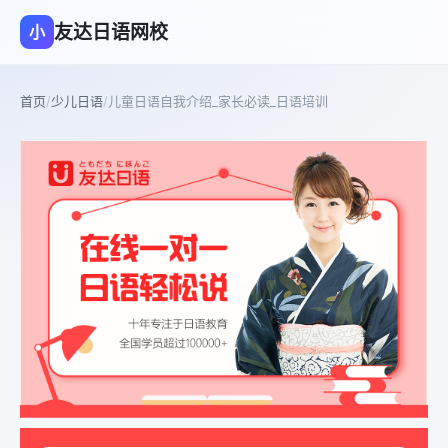
友达日语网校
小
首页
/
少儿日语
/
儿童日语自我介绍_家长必读_日语培训