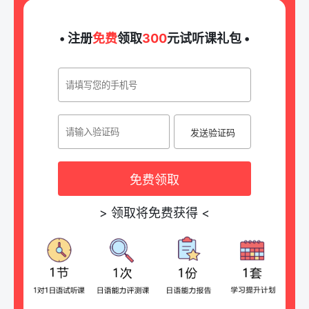
• 注册
免费
领取
300
元试听课礼包 •
发送验证码
免费领取
>
领取将免费获得
<