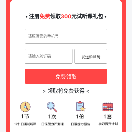
• 注册
免费
领取
300
元试听课礼包 •
发送验证码
免费领取
>
领取将免费获得
<