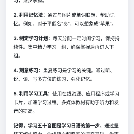
习，逐步掌握。
2. 利用记忆法：
通过与图片或单词联想，帮助记
忆。例如，对于平假名“あ”，可以想象成“苹果”。
3. 制定学习计划：
每天分配一定时间学习，保持持
续性。集中精力学习一组，确保掌握后再进入下一
组。
4. 刻意练习：
重复练习是学习的关键。通过听、
说、读、写多方位的练习，强化记忆。
5. 利用学习工具：
使用在线资源、应用程序或学习
卡片，加速学习过程。多媒体教材有助于听力和发
音的提高。
记得，学习五十音图是学习日语的第一步
。通过坚