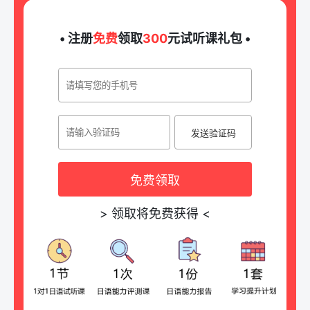
• 注册
免费
领取
300
元试听课礼包 •
发送验证码
免费领取
>
领取将免费获得
<