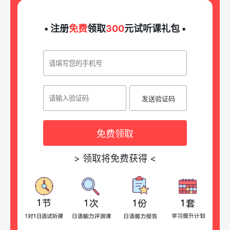
• 注册
免费
领取
300
元试听课礼包 •
发送验证码
免费领取
>
领取将免费获得
<