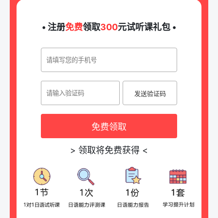
• 注册
免费
领取
300
元试听课礼包 •
发送验证码
免费领取
>
领取将免费获得
<