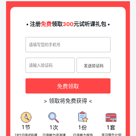
• 注册
免费
领取
300
元试听课礼包 •
发送验证码
免费领取
>
领取将免费获得
<