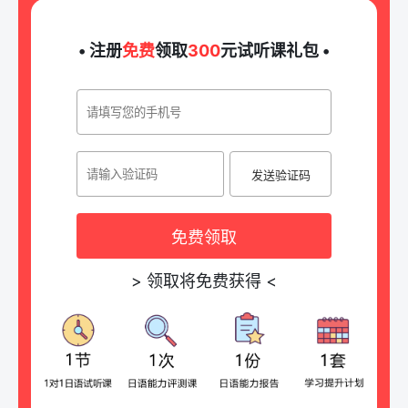
• 注册
免费
领取
300
元试听课礼包 •
发送验证码
免费领取
>
领取将免费获得
<