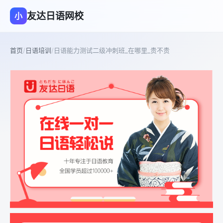
友达日语网校
小
首页
/
日语培训
/
日语能力测试二级冲刺班_在哪里_贵不贵