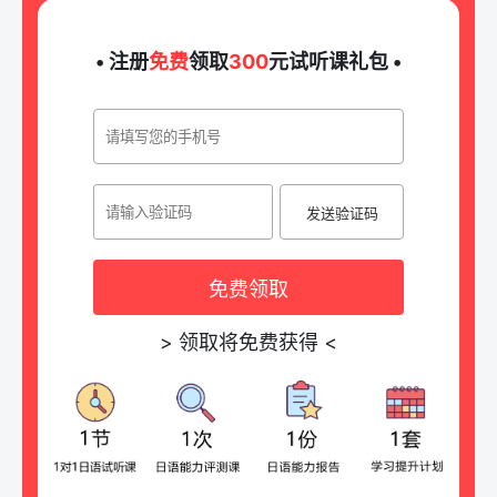
• 注册
免费
领取
300
元试听课礼包 •
发送验证码
免费领取
>
领取将免费获得
<