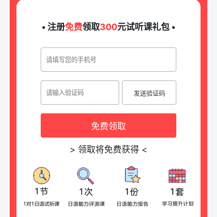
• 注册
免费
领取
300
元试听课礼包 •
发送验证码
免费领取
>
领取将免费获得
<