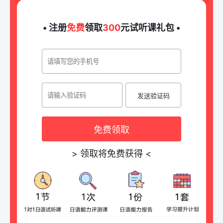
• 注册
免费
领取
300
元试听课礼包 •
发送验证码
免费领取
>
领取将免费获得
<