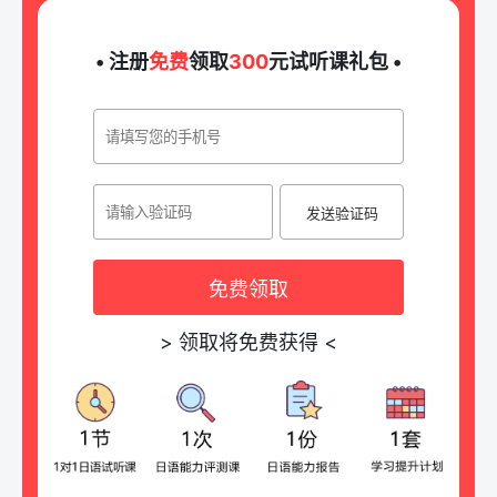
• 注册
免费
领取
300
元试听课礼包 •
发送验证码
免费领取
>
领取将免费获得
<