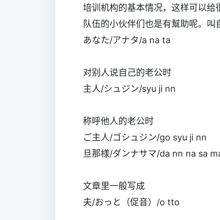
培训机构的基本情况，这样可以给
队伍的小伙伴们也是有幫助呢。叫
あなた/アナタ/a na ta
对别人说自己的老公时
主人/シュジン/syu ji nn
称呼他人的老公时
ご主人/ゴシュジン/go syu ji nn
旦那様/ダンナサマ/da nn na sa m
文章里一般写成
夫/おっと（促音）/o tto