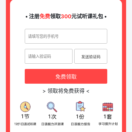
• 注册
免费
领取
300
元试听课礼包 •
发送验证码
免费领取
>
领取将免费获得
<