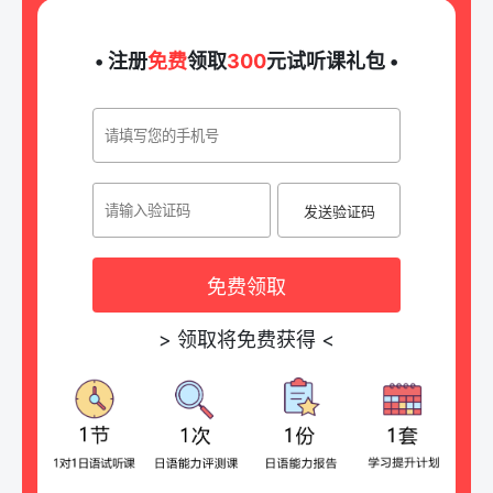
• 注册
免费
领取
300
元试听课礼包 •
发送验证码
免费领取
>
领取将免费获得
<