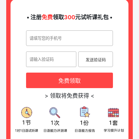
• 注册
免费
领取
300
元试听课礼包 •
发送验证码
免费领取
>
领取将免费获得
<