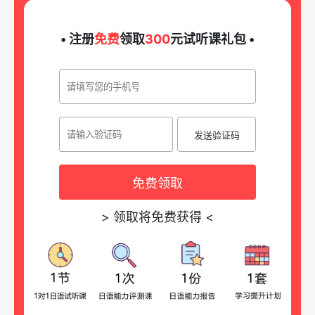
• 注册
免费
领取
300
元试听课礼包 •
发送验证码
免费领取
>
领取将免费获得
<