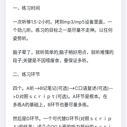
一、练习时间
一次听够1.5-2小时。拷到mp3/mp5设备里面，一
个劲儿听。练习的目标之一是尽量不走神。以任何
姿势听。
脑子晕了，就听简单的;脑子稍好用点，就听难懂的
段子;关键是不因噎废食，要保证多听。
二、练习环节
四个。A听-->B记笔记(可选)-->C口语复述(可选)--
>D对照ｓｃｒｉｐｔ(可选)。A环节是根本。在
多练A的基础上，B环节也要尽量多练。
然后是D环节。一个可代替D环节(对照ｓｃｒｉｐ
ｔ)的任务：读几个OG上面的听力部分的ｓｃｒｉ